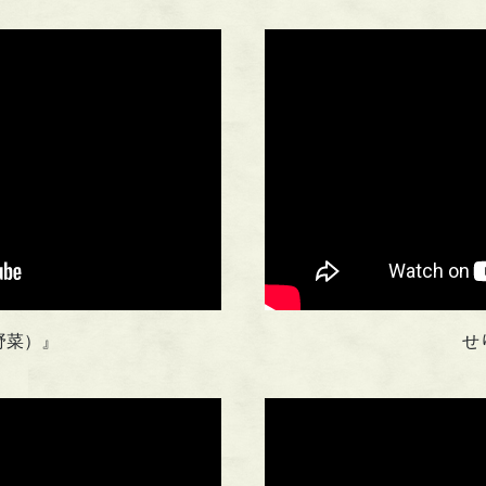
野菜）』
せ