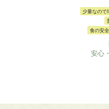
少量なので
食の安
安心