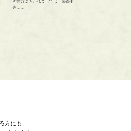
皆様方におかれましては、京都中
学
央……
。
る方にも