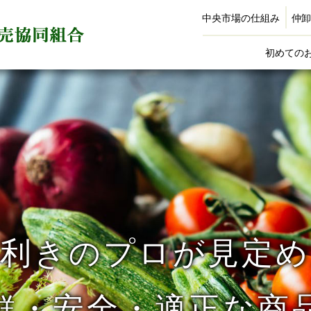
中央市場の仕組み
仲卸
初めての
目利きのプロが見定め
鮮・安全・適正な商