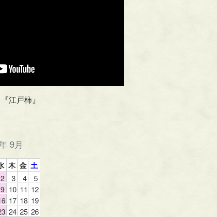
り『江戸柿』
6年 9月
水
木
金
土
2
3
4
5
9
10
11
12
16
17
18
19
23
24
25
26