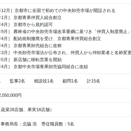
7年12月］京都市に全国で初めての中央卸売市場が開設される
8年1月］ 京都青果仲買人組合創立
0年4月］ 京都市から規約認可
1年9月］ 農林省の中央卸売市場改革要綱に基づき「仲買人制度廃止
9年4月］ 配給統制撤廃を受け、京都青果仲買組合創立
4年4月］ 京都青果卸売組合に改称
1年3月］ 中央卸売市場法が公布され、仲買人から仲卸業者と名称変
1年5月］ 新店舗に移転営業を開始
2年4月］ 京都中央市場青果卸売協同組合に改組
1名 監事2名 相談役1名 顧問1名 計15名
050,000円
（蔬菜28店舗、果実18店舗）
事務局長：北脇 浩 専従職員数：5名