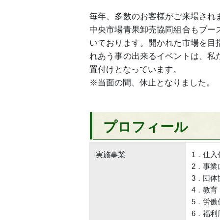
毎年、多数のお客様がご来場され
中央市場青果卸売協同組合もブー
いております。開かれた市場を目
れあう事の出来るイベントは、私
置付けとなっています。
※当面の間、休止となりました。
プロフィール
実施事業
1．仕入
2．事業
3．団体
4．教育
5．労働
6．福利