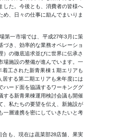
ました。今後とも、消費者の皆様へ
ため、日々の仕事に励んでまいりま
第一市場では、平成27年3月に策
基づき、効率的な業務オペレーショ
理）の徹底追求並びに世界に伝承さ
市場施設の整備が進んでいます。一
年着工された新青果棟１期エリアも
入居する第二期エリアも来年度には
でハード面を協議するワーキンググ
議する新青果棟運用検討会議も開催
て、私たちの要望を伝え、新施設が
も一層連携を密にしていきたいと考
組合も、現在は蔬菜部28店舗、果実