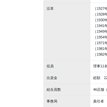
沿革
［192
［192
［193
［194
［194
［195
［197
［198
［198
役員
理事1
出資金
総額 22,
組合員数
46店舗
事務局
責任者 