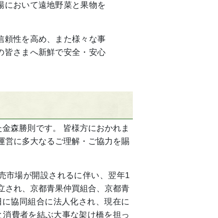
場において遠地野菜と果物を
信頼性を高め、また様々な事
の皆さまへ新鮮で安全・安心
た金森勝則です。 皆様方におかれま
運営に多大なるご理解・ご協力を賜
売市場が開設されるに伴い、翌年1
立され、京都青果仲買組合、京都青
2日に協同組合に法人化され、現在に
と消費者を結ぶ大事な架け橋を担っ