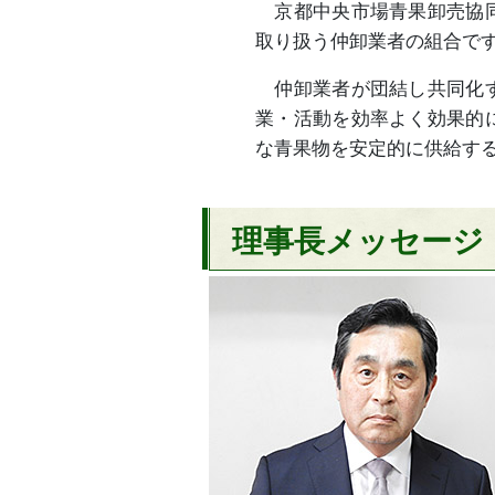
京都中央市場青果卸売協同
取り扱う仲卸業者の組合で
仲卸業者が団結し共同化す
業・活動を効率よく効果的
な青果物を安定的に供給す
理事長メッセージ