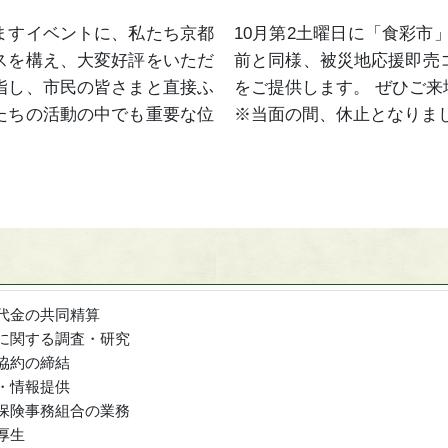
ますイベントに、私たち京都
10月第2土曜日に「食彩市
スを構え、大変好評をいただ
前と同様、被災地応援即売
指し、市民の皆さまと直接ふ
をご提供します。 ぜひご来
たちの活動の中でも重要な位
※当面の間、休止となりま
代金の共同精算
に関する調査・研究
協約の締結
・情報提供
保険事務組合の業務
厚生