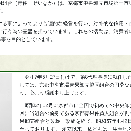
組合（青仲：せいなか）は、京都市中央卸売市場第一市
す。
る事によってより合理的な経営を行い、対外的な信用・
に行う為の基盤を担っています。これらの活動は、消費者
る事を目的としています。
令和7年5月27日付けで、第8代理事長に就任し
しては、京都中央市場青果卸売協同組合の円滑な
り、心より感謝申し上げます。
昭和2年12月に京都市に全国で初めての中央卸
月に当組合の前身である京都青果仲買人組合が創
果卸売組合と改称、改組を経て、昭和57年4月
至っております。 創立以来、私どもは、生産地