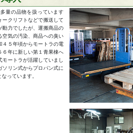
・多量の品物を扱っています
ォークリフトなどで搬送して
が動力でしたが、運搬商品の
る空気の汚染、商品への臭い
和４５年頃からモートラの電
５６年に新しい第１青果棟へ
式モートラが活躍していまし
ガソリン式からプロパン式に
となっています。