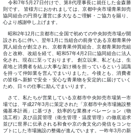
令和7年5月27日付けで、第8代理事長に就任した金森勝
則です。 皆様方におかれましては、京都中央市場青果卸売
協同組合の円滑な運営に多大なるご理解・ご協力を賜り、
心より感謝申し上げます。
昭和2年12月に京都市に全国で初めての中央卸売市場が開
設されるに伴い、翌年1月に当組合の前身である京都青果仲
買人組合が創立され、京都青果仲買組合、京都青果卸売組
合と改称、改組を経て、昭和57年4月2日に協同組合に法人
化され、現在に至っております。 創立以来、私どもは、生
産地と消費者を結ぶ大事な架け橋を担っているという認識
を持って仲卸業を営んでまいりました。今後とも、消費者
の皆様へ新鮮で安全・安心な青果物を安定的に届けていく
ため、日々の仕事に励んでまいります。
さて、私たちが営業している京都市中央卸売市場第一市
場では、平成27年3月に策定された「京都市中央市場施設整
備基本計画」に基づき、効率的な業務オペレーション（物
流工程）及び品質管理（衛生管理・温度管理）の徹底追求
並びに世界に伝承される和食や京の食文化の発信をコンセ
プトにした市場施設の整備が進んでいます。一昨年3月の新