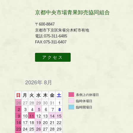
京都中央市場青果卸売協同組合
〒600-8847
京都市下京区朱雀分木町市有地
電話:075-311-6485
FAX:075-311-6407
アクセス
2026年 8月
日
月
火
水
木
金
土
条例上の休場日
臨時休場日
26
27
28
29
30
31
1
臨時開場日
2
3
4
5
6
7
8
9
10
11
12
13
14
15
16
17
18
19
20
21
22
23
24
25
26
27
28
29