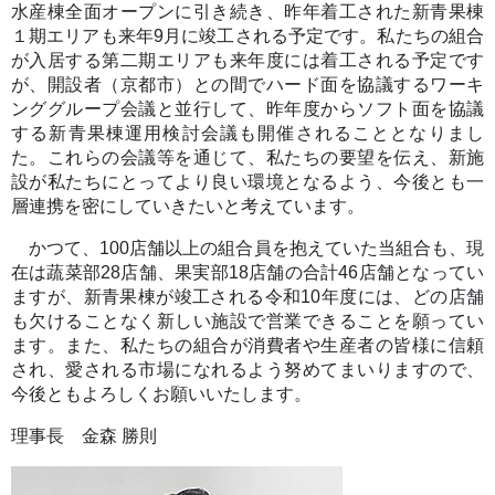
水産棟全面オープンに引き続き、昨年着工された新青果棟
１期エリアも来年9月に竣工される予定です。私たちの組合
が入居する第二期エリアも来年度には着工される予定です
が、開設者（京都市）との間でハード面を協議するワーキ
ンググループ会議と並行して、昨年度からソフト面を協議
する新青果棟運用検討会議も開催されることとなりまし
た。これらの会議等を通じて、私たちの要望を伝え、新施
設が私たちにとってより良い環境となるよう、今後とも一
層連携を密にしていきたいと考えています。
かつて、100店舗以上の組合員を抱えていた当組合も、現
在は蔬菜部28店舗、果実部18店舗の合計46店舗となってい
ますが、新青果棟が竣工される令和10年度には、どの店舗
も欠けることなく新しい施設で営業できることを願ってい
ます。また、私たちの組合が消費者や生産者の皆様に信頼
され、愛される市場になれるよう努めてまいりますので、
今後ともよろしくお願いいたします。
理事長 金森 勝則