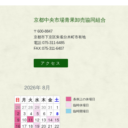
京都中央市場青果卸売協同組合
〒600-8847
京都市下京区朱雀分木町市有地
電話:075-311-6485
FAX:075-311-6407
アクセス
2026年 8月
日
月
火
水
木
金
土
条例上の休場日
臨時休場日
26
27
28
29
30
31
1
臨時開場日
2
3
4
5
6
7
8
9
10
11
12
13
14
15
16
17
18
19
20
21
22