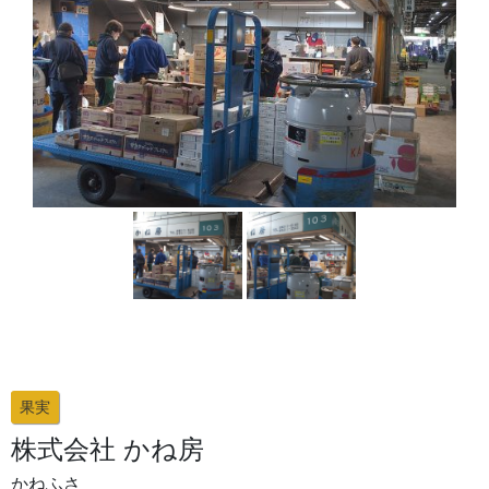
果実
株式会社 かね房
かねふさ