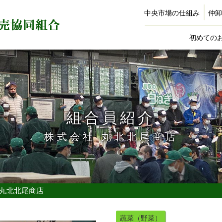
中央市場の仕組み
仲卸
初めての
組合員紹介
株式会社 丸北北尾商店
 丸北北尾商店
蔬菜（野菜）